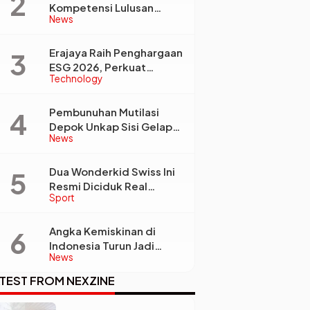
Kompetensi Lulusan
News
Perguruan Tinggi Jadi
Kunci Menjawab
Kebutuhan Dunia Kerja
Erajaya Raih Penghargaan
ESG 2026, Perkuat
Technology
Circular Economy Lewat
Pengelolaan Limbah
Berkelanjutan
Pembunuhan Mutilasi
Depok Unkap Sisi Gelap
News
Penjual Piscok Berdarah
Dingin
Dua Wonderkid Swiss Ini
Resmi Diciduk Real
Sport
Madrid dan Juventus,
Siap Jadi Bintang Baru
Eropa
Angka Kemiskinan di
Indonesia Turun Jadi
News
22,93 Juta Orang, Tapi
Kenapa Ketimpangan
TEST FROM NEXZINE
Desa dan Kota Malah
Makin Lebar?