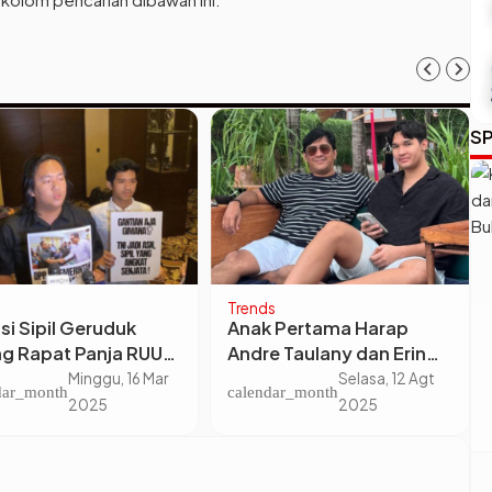
SP
Trends
si Sipil Geruduk
Anak Pertama Harap
g Rapat Panja RUU
Andre Taulany dan Erin
i Hotel Jakarta
Tak Bercerai
Minggu, 16 Mar
Selasa, 12 Agt
dar_month
calendar_month
t.
2025
2025