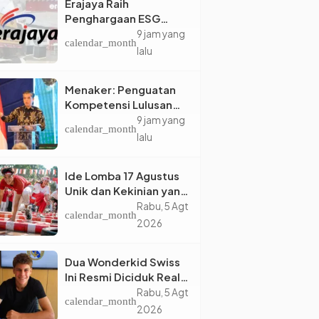
Erajaya Raih
Penghargaan ESG
2026, Perkuat Circular
9 jam yang
calendar_month
Economy Lewat
lalu
Pengelolaan Limbah
Berkelanjutan
Menaker: Penguatan
Kompetensi Lulusan
Perguruan Tinggi Jadi
9 jam yang
calendar_month
Kunci Menjawab
lalu
Kebutuhan Dunia Kerja
Ide Lomba 17 Agustus
Unik dan Kekinian yang
Dijamin Bikin Suasana
Rabu, 5 Agt
calendar_month
Makin Pecah
2026
Dua Wonderkid Swiss
Ini Resmi Diciduk Real
Madrid dan Juventus,
Rabu, 5 Agt
calendar_month
Siap Jadi Bintang Baru
2026