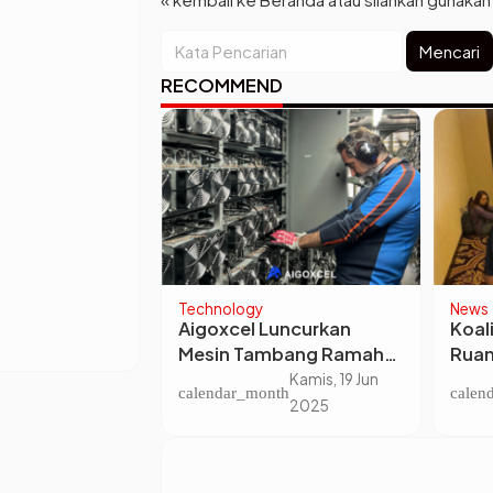
Mencari
RECOMMEND
Technology
News
langga
Aigoxcel Luncurkan
Koali
emerintah AS
Mesin Tambang Ramah
Ruan
f Resiprokal
Lingkungan Berbasis
TNI d
Senin, 14 Jul
Kamis, 19 Jun
nth
calendar_month
calen
 Presiden
Algoritma Baru
Pusa
2025
2025
 Prabowo