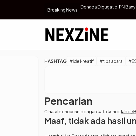
aup Jutaan Rupiah Setiap Bulan
Denada Digugat di PN Bany
Breaking News
HASHTAG
#ide kreatif
#tips acara
#E
Pencarian
0 hasil pencarian dengan kata kunci:
label/
Maaf, tidak ada hasil u
« kembali ke Beranda
atau silahkan gunakan