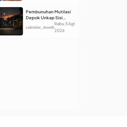
Eropa
Pembunuhan Mutilasi
Depok Unkap Sisi
Gelap Penjual Piscok
Rabu, 5 Agt
calendar_month
Berdarah Dingin
2026