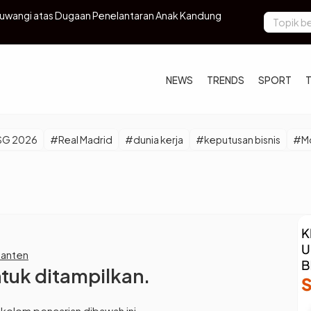
uwangi atas Dugaan Penelantaran Anak Kandung
Ratusan Ula
NEWS
TRENDS
SPORT
SG 2026
#Real Madrid
#dunia kerja
#keputusan bisnis
#Mo
Banten
ntuk ditampilkan.
 kolom pencarian dibawah ini.