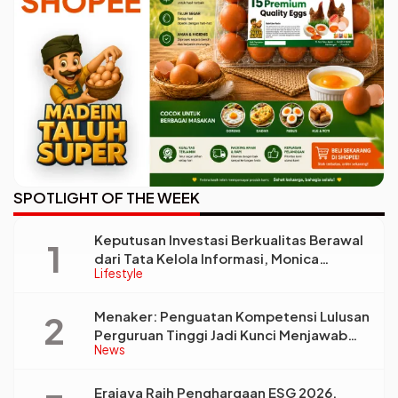
SPOTLIGHT OF THE WEEK
Keputusan Investasi Berkualitas Berawal
dari Tata Kelola Informasi, Monica
Lifestyle
Triyadi: Bukan Sekadar Analisis
Menaker: Penguatan Kompetensi Lulusan
Perguruan Tinggi Jadi Kunci Menjawab
News
Kebutuhan Dunia Kerja
Erajaya Raih Penghargaan ESG 2026,