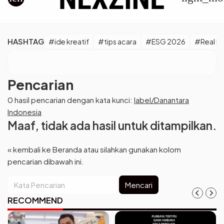
HASHTAG
#ide kreatif
#tips acara
#ESG 2026
#Real M
Pencarian
0 hasil pencarian dengan kata kunci:
label/Danantara
Indonesia
Maaf, tidak ada hasil untuk ditampilkan.
« kembali ke Beranda
atau silahkan gunakan kolom
pencarian dibawah ini.
Mencari
RECOMMEND