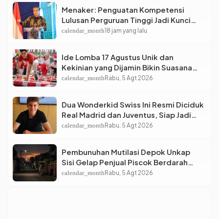
Menaker: Penguatan Kompetensi
Lulusan Perguruan Tinggi Jadi Kunci
Menjawab Kebutuhan Dunia Kerja
calendar_month
18 jam yang lalu
Ide Lomba 17 Agustus Unik dan
Kekinian yang Dijamin Bikin Suasana
Makin Pecah
calendar_month
Rabu, 5 Agt 2026
Dua Wonderkid Swiss Ini Resmi Diciduk
Real Madrid dan Juventus, Siap Jadi
Bintang Baru Eropa
calendar_month
Rabu, 5 Agt 2026
Pembunuhan Mutilasi Depok Unkap
Sisi Gelap Penjual Piscok Berdarah
Dingin
calendar_month
Rabu, 5 Agt 2026