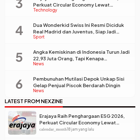
Perkuat Circular Economy Lewat
Technology
Pengelolaan Limbah Berkelanjutan
Dua Wonderkid Swiss Ini Resmi Diciduk
Real Madrid dan Juventus, Siap Jadi
Sport
Bintang Baru Eropa
Angka Kemiskinan di Indonesia Turun Jadi
22,93 Juta Orang, Tapi Kenapa
News
Ketimpangan Desa dan Kota Malah Makin
Lebar?
Pembunuhan Mutilasi Depok Unkap Sisi
Gelap Penjual Piscok Berdarah Dingin
News
LATEST FROM NEXZINE
Erajaya Raih Penghargaan ESG 2026,
Perkuat Circular Economy Lewat
Pengelolaan Limbah Berkelanjutan
calendar_month
18 jam yang lalu