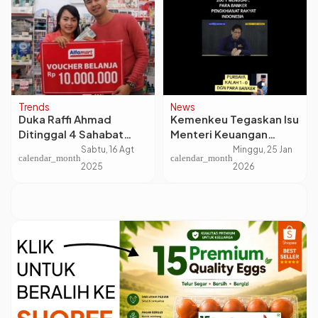
Trends
News
Duka Raffi Ahmad
Kemenkeu Tegaskan Isu
Ditinggal 4 Sahabat
Menteri Keuangan
untuk Selamanya,
Purbaya Tertipu Bank
Sabtu, 16 Agt
Minggu, 25 Jan
calendar_month
calendar_month
Terbaru Mpok Alpa
Himbara Rp200 Triliun
2025
2026
Adalah Hoaks