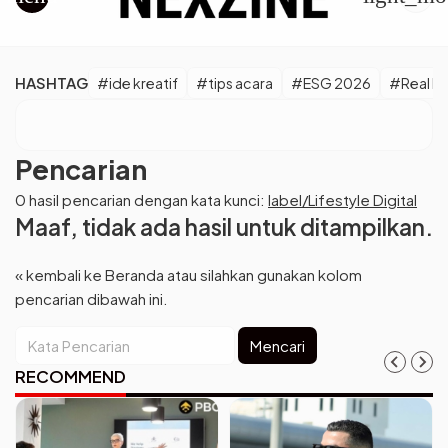
HASHTAG
#ide kreatif
#tips acara
#ESG 2026
#Real M
Pencarian
0 hasil pencarian dengan kata kunci:
label/Lifestyle Digital
Maaf, tidak ada hasil untuk ditampilkan.
« kembali ke Beranda
atau silahkan gunakan kolom
pencarian dibawah ini.
Mencari
RECOMMEND