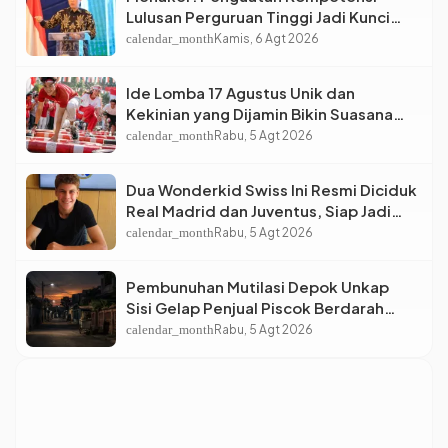
Lulusan Perguruan Tinggi Jadi Kunci
Menjawab Kebutuhan Dunia Kerja
calendar_month
Kamis, 6 Agt 2026
Ide Lomba 17 Agustus Unik dan
Kekinian yang Dijamin Bikin Suasana
Makin Pecah
calendar_month
Rabu, 5 Agt 2026
Dua Wonderkid Swiss Ini Resmi Diciduk
Real Madrid dan Juventus, Siap Jadi
Bintang Baru Eropa
calendar_month
Rabu, 5 Agt 2026
Pembunuhan Mutilasi Depok Unkap
Sisi Gelap Penjual Piscok Berdarah
Dingin
calendar_month
Rabu, 5 Agt 2026