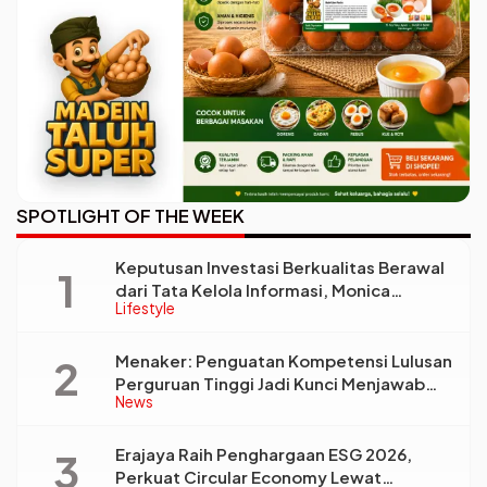
SPOTLIGHT OF THE WEEK
Keputusan Investasi Berkualitas Berawal
dari Tata Kelola Informasi, Monica
Lifestyle
Triyadi: Bukan Sekadar Analisis
Menaker: Penguatan Kompetensi Lulusan
Perguruan Tinggi Jadi Kunci Menjawab
News
Kebutuhan Dunia Kerja
Erajaya Raih Penghargaan ESG 2026,
Perkuat Circular Economy Lewat