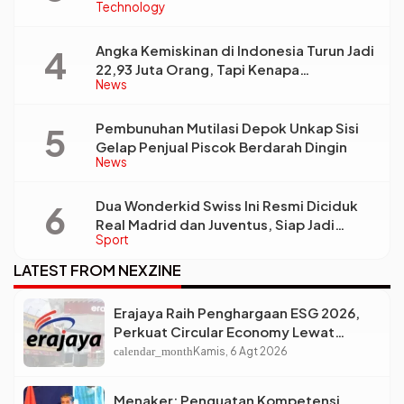
Technology
Pengelolaan Limbah Berkelanjutan
Angka Kemiskinan di Indonesia Turun Jadi
22,93 Juta Orang, Tapi Kenapa
News
Ketimpangan Desa dan Kota Malah Makin
Lebar?
Pembunuhan Mutilasi Depok Unkap Sisi
Gelap Penjual Piscok Berdarah Dingin
News
Dua Wonderkid Swiss Ini Resmi Diciduk
Real Madrid dan Juventus, Siap Jadi
Sport
Bintang Baru Eropa
LATEST FROM NEXZINE
Erajaya Raih Penghargaan ESG 2026,
Perkuat Circular Economy Lewat
Pengelolaan Limbah Berkelanjutan
calendar_month
Kamis, 6 Agt 2026
Menaker: Penguatan Kompetensi