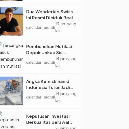
Dua Wonderkid Swiss
Ini Resmi Diciduk Real
Madrid dan Juventus,
13 jam yang
calendar_month
Siap Jadi Bintang Baru
lalu
Eropa
Pembunuhan Mutilasi
Depok Unkap Sisi
Gelap Penjual Piscok
14 jam yang
calendar_month
Berdarah Dingin
lalu
Angka Kemiskinan di
Indonesia Turun Jadi
22,93 Juta Orang, Tapi
14 jam yang
calendar_month
Kenapa Ketimpangan
lalu
Desa dan Kota Malah
Makin Lebar?
Keputusan Investasi
Berkualitas Berawal
dari Tata Kelola
21 jam yang