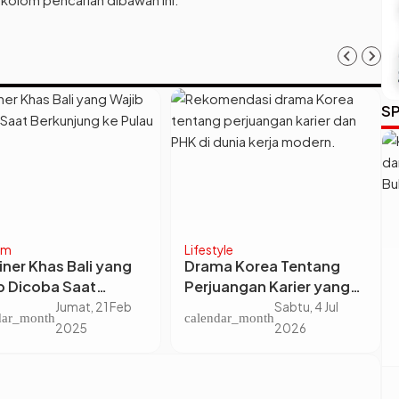
SP
s
News
gupas Hubungan
Negosiasi Panas di
kter Fate Chooses
London: AS-China
Intrik Nikah Kontrak
Akhirnya Sepakat
Kamis, 28 Mei
Kamis, 12 Jun
dar_month
calendar_month
ianqiao dan Xin Mei
Gencatan Senjata
2026
2025
Perang Dagang