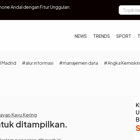
hone Andal dengan Fitur Unggulan.
Wakil Kepal
NEWS
TRENDS
SPORT
 Madrid
#alur informasi
#manajemen data
#Angka Kemiski
Rayap Kayu Kering
ntuk ditampilkan.
 kolom pencarian dibawah ini.