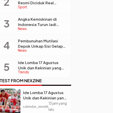
Resmi Diciduk Real
Sport
Madrid dan Juventus,
Siap Jadi Bintang Baru
Eropa
Angka Kemiskinan di
Indonesia Turun Jadi
News
22,93 Juta Orang, Tapi
Kenapa Ketimpangan
Desa dan Kota Malah
Pembunuhan Mutilasi
Makin Lebar?
Depok Unkap Sisi Gelap
News
Penjual Piscok Berdarah
Dingin
Ide Lomba 17 Agustus
Unik dan Kekinian yang
Trends
Dijamin Bikin Suasana
Makin Pecah
TEST FROM NEXZINE
Ide Lomba 17 Agustus
Unik dan Kekinian yang
Dijamin Bikin Suasana
13 jam yang
calendar_month
Makin Pecah
lalu