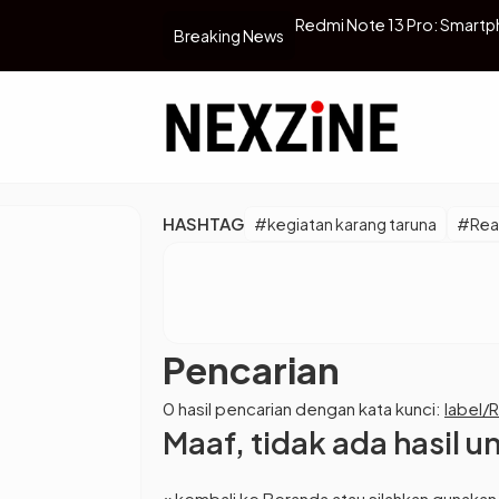
r, Pertamina Sebut Sudah
Redmi Note 13 Pro: Smartp
Breaking News
HASHTAG
#kegiatan karang taruna
#Real
Pencarian
0 hasil pencarian dengan kata kunci:
label/
Maaf, tidak ada hasil u
« kembali ke Beranda
atau silahkan gunakan