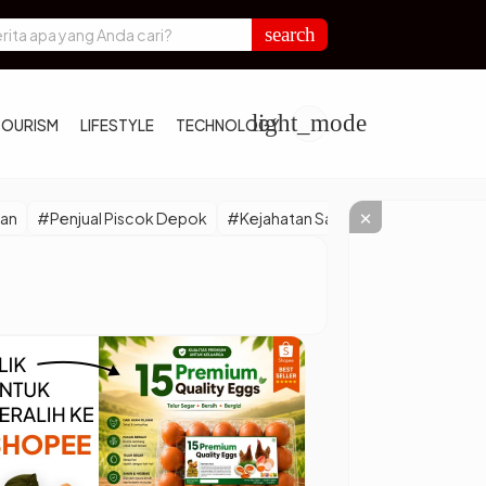
a BGN Bongkar Politikus Minta Jatah Dapur Program Makan Bergizi Gr
search
light_mode
TOURISM
LIFESTYLE
TECHNOLOGY
×
nan
#Penjual Piscok Depok
#Kejahatan Sadis
#Transfer Pem