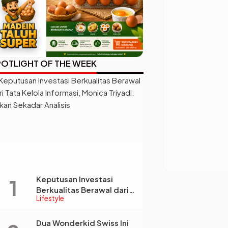
OTLIGHT OF THE WEEK
Technology
Tourism
Alpha Wealth Mendorong
7 Kuliner Khas Bali yang
Peningkatan Model
Wajib Dicoba Saat
Investasi Sistematis,
Berkunjung ke Pulau
Kamis, 2 Apr
Jumat, 21 Feb
Keputusan Investasi
calendar_month
calendar_month
Memperkuat
Dewata
2026
2025
Berkualitas Berawal dari
Kemampuan Penilaian
Lifestyle
Tata Kelola Informasi,
Jangka Panjang dan
Monica Triyadi: Bukan
Eksekusi Terstruktur
Sekadar Analisis
Dua Wonderkid Swiss Ini