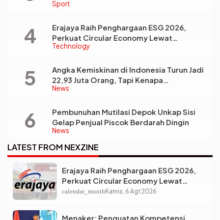
Sport
Bintang Baru Eropa
Erajaya Raih Penghargaan ESG 2026,
Perkuat Circular Economy Lewat
Technology
Pengelolaan Limbah Berkelanjutan
Angka Kemiskinan di Indonesia Turun Jadi
22,93 Juta Orang, Tapi Kenapa
News
Ketimpangan Desa dan Kota Malah Makin
Lebar?
Pembunuhan Mutilasi Depok Unkap Sisi
Gelap Penjual Piscok Berdarah Dingin
News
LATEST FROM NEXZINE
Erajaya Raih Penghargaan ESG 2026,
Perkuat Circular Economy Lewat
Pengelolaan Limbah Berkelanjutan
calendar_month
Kamis, 6 Agt 2026
Menaker: Penguatan Kompetensi