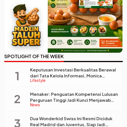
SPOTLIGHT OF THE WEEK
Keputusan Investasi Berkualitas Berawal
dari Tata Kelola Informasi, Monica
Lifestyle
Triyadi: Bukan Sekadar Analisis
Menaker: Penguatan Kompetensi Lulusan
Perguruan Tinggi Jadi Kunci Menjawab
News
Kebutuhan Dunia Kerja
Dua Wonderkid Swiss Ini Resmi Diciduk
Real Madrid dan Juventus, Siap Jadi