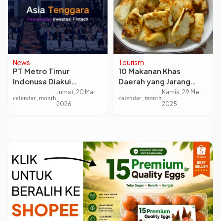
News
Tourism
PT Metro Timur
10 Makanan Khas
Indonusa Diakui
Daerah yang Jarang
Sebagai Lembaga
Diketahui, Tapi Wajib
Jumat, 20 Mar
Kamis, 29 Mei
calendar_month
calendar_month
Investasi Keuangan
Kamu Coba
2026
2025
Terbaik Tahun Ini