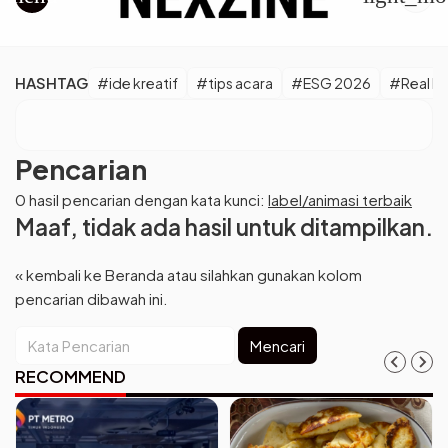
HASHTAG
#ide kreatif
#tips acara
#ESG 2026
#Real M
Pencarian
0 hasil pencarian dengan kata kunci:
label/animasi terbaik
Maaf, tidak ada hasil untuk ditampilkan.
« kembali ke Beranda
atau silahkan gunakan kolom
pencarian dibawah ini.
Mencari
RECOMMEND