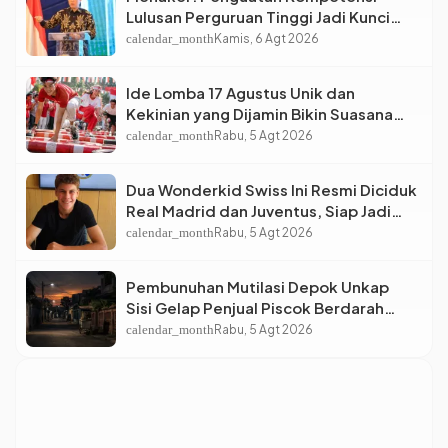
Lulusan Perguruan Tinggi Jadi Kunci
Menjawab Kebutuhan Dunia Kerja
calendar_month
Kamis, 6 Agt 2026
Ide Lomba 17 Agustus Unik dan
Kekinian yang Dijamin Bikin Suasana
Makin Pecah
calendar_month
Rabu, 5 Agt 2026
Dua Wonderkid Swiss Ini Resmi Diciduk
Real Madrid dan Juventus, Siap Jadi
Bintang Baru Eropa
calendar_month
Rabu, 5 Agt 2026
Pembunuhan Mutilasi Depok Unkap
Sisi Gelap Penjual Piscok Berdarah
Dingin
calendar_month
Rabu, 5 Agt 2026