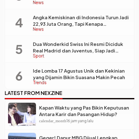
News
Kebutuhan Dunia Kerja
Angka Kemiskinan di Indonesia Turun Jadi
22,93 Juta Orang, Tapi Kenapa
News
Ketimpangan Desa dan Kota Malah Makin
Lebar?
Dua Wonderkid Swiss Ini Resmi Diciduk
Real Madrid dan Juventus, Siap Jadi
Sport
Bintang Baru Eropa
Ide Lomba 17 Agustus Unik dan Kekinian
yang Dijamin Bikin Suasana Makin Pecah
Trends
LATEST FROM NEXZINE
Kapan Waktu yang Pas Bikin Keputusan
Antara Karir dan Pasangan Hidup?
calendar_month
16 jam yang lalu
Geger! Dapur MBG Dijual Lengkap