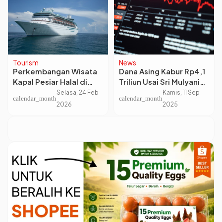
Tourism
News
Perkembangan Wisata
Dana Asing Kabur Rp4,1
Kapal Pesiar Halal di
Triliun Usai Sri Mulyani
Industri Pariwisata
Lengser, Pasar Modal
Selasa, 24 Feb
Kamis, 11 Sep
calendar_month
calendar_month
Dunia
Berguncang
2026
2025