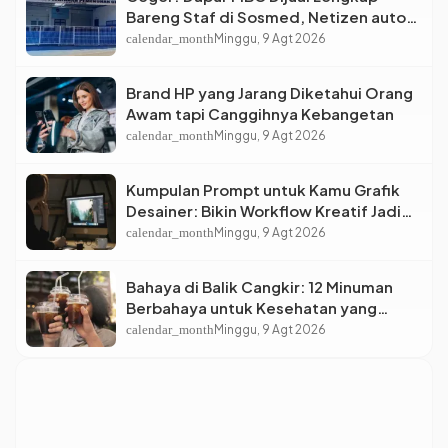
Bareng Staf di Sosmed, Netizen auto
Syok
calendar_month
Minggu, 9 Agt 2026
Brand HP yang Jarang Diketahui Orang
Awam tapi Canggihnya Kebangetan
calendar_month
Minggu, 9 Agt 2026
Kumpulan Prompt untuk Kamu Grafik
Desainer: Bikin Workflow Kreatif Jadi
Super Cepat!
calendar_month
Minggu, 9 Agt 2026
Bahaya di Balik Cangkir: 12 Minuman
Berbahaya untuk Kesehatan yang
Wajib Dihindari Saat Nongkrong
calendar_month
Minggu, 9 Agt 2026