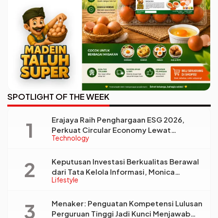
SPOTLIGHT OF THE WEEK
Erajaya Raih Penghargaan ESG 2026,
Perkuat Circular Economy Lewat
Technology
Pengelolaan Limbah Berkelanjutan
Keputusan Investasi Berkualitas Berawal
dari Tata Kelola Informasi, Monica
Lifestyle
Triyadi: Bukan Sekadar Analisis
Menaker: Penguatan Kompetensi Lulusan
Perguruan Tinggi Jadi Kunci Menjawab